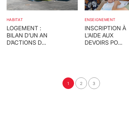
HABITAT
ENSEIGNEMENT
LOGEMENT :
INSCRIPTION À
BILAN D’UN AN
L'AIDE AUX
D’ACTIONS DU
DEVOIRS POUR
PROGRAMME
L'ANNÉE
LOCAL DE
SCOLAIRE
L’HABITAT
2026-2027
1
2
3