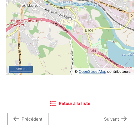
500 m
©
OpenStreetMap
contributeurs.
Retour à la liste
Précédent
Suivant