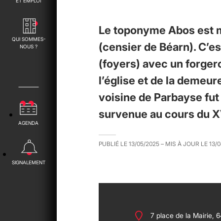
ET EMPLOI
Le toponyme Abos est m
QUI SOMMES-
(censier de Béarn). C’e
NOUS ?
(foyers) avec un forger
l’église et de la demeur
voisine de Parbayse fut
survenue au cours du X
AGENDA
PUBLIÉ LE
13/05/2025
– MIS À JOUR LE
13/
SIGNALEMENT
7 place de la Mairie,