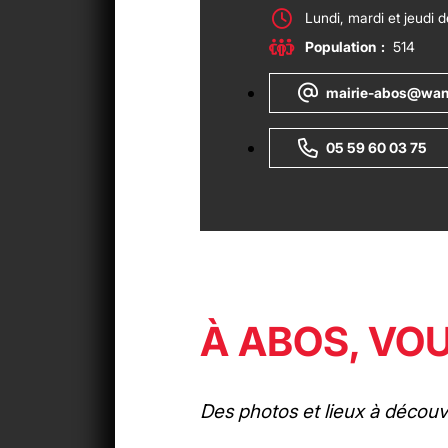
Lundi, mardi et jeudi 
Population
:
514
mairie-abos@wan
05 59 60 03 75
À ABOS, VO
Des photos et lieux à découvr