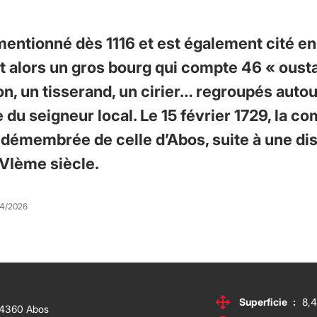
entionné dès 1116 et est également cité en
st alors un gros bourg qui compte 46 « oust
on, un tisserand, un cirier… regroupés autou
e du seigneur local. Le 15 février 1729, la 
 démembrée de celle d’Abos, suite à une di
VIème siècle.
04/2026
Superficie
:
8,4
 64360 Abos