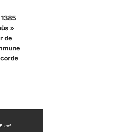
 1385
aüs »
r de
commune
scorde
5 km²