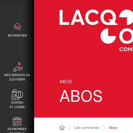
RECHERCHER
MES SERVICES AU
QUOTIDIEN
ABÒS
ABOS
SORTIES
ET LOISIRS
Les communes
Abos
ENTREPRISES