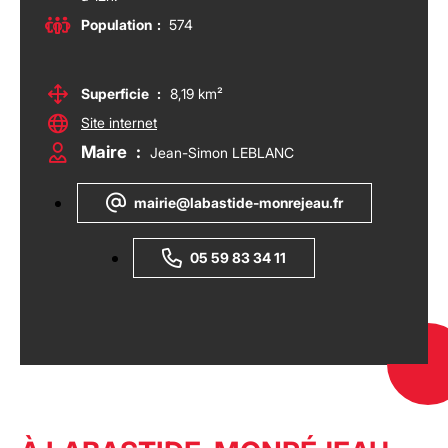
Population
:
574
Superficie
:
8,19 km²
Site internet
Maire
:
Jean-Simon LEBLANC
mairie@labastide-monrejeau.fr
05 59 83 34 11