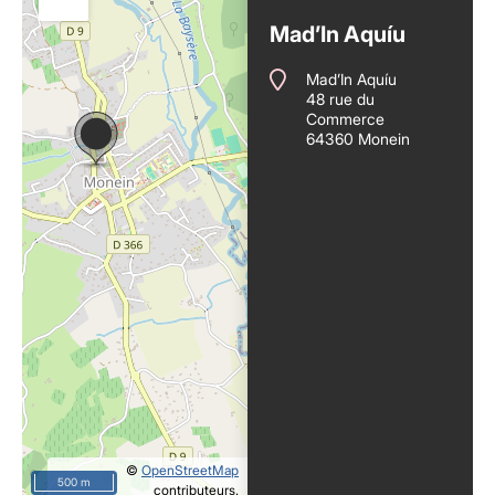
Mad’In Aquíu
Mad’In Aquíu
48 rue du
Commerce
64360 Monein
©
OpenStreetMap
500 m
contributeurs.