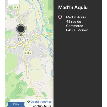
Mad’In Aquíu
Mad’In Aquíu
48 rue du
Commerce
64360 Monein
©
OpenStreetMap
500 m
contributeurs.