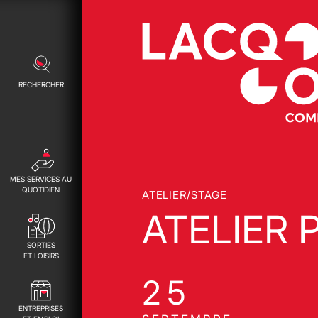
RECHERCHER
MES SERVICES AU
QUOTIDIEN
ATELIER/STAGE
ATELIER 
SORTIES
ET LOISIRS
25
ENTREPRISES