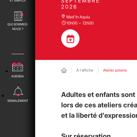
SEPTEMBRE
ET EMPLOI
2026
Mad'In Aquíu
10h00
–
12h00
QUI SOMMES-
NOUS ?
À l'affiche
Atelier poterie
AGENDA
Adultes et enfants sont
SIGNALEMENT
lors de ces ateliers créat
et la liberté d'expressio
Sur réservation.