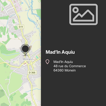
Mad’In Aquíu
Mad’In Aquíu
48 rue du Commerce
64360 Monein