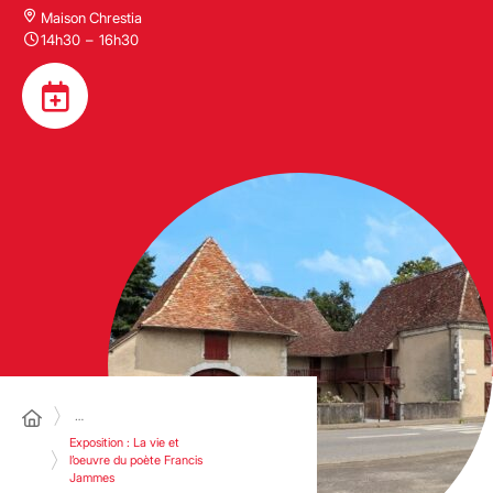
Maison Chrestia
14h30
–
16h30
…
Exposition : La vie et
l’oeuvre du poète Francis
Jammes