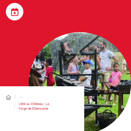
…
L’été au Château : La
Forge de l’Osencame