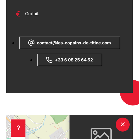
Gratuit.
contact@les-copains-de-titine.com
+33 6 08 25 64 52