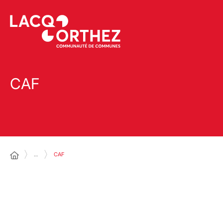
CAF
…
CAF