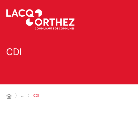
CDI
…
CDI