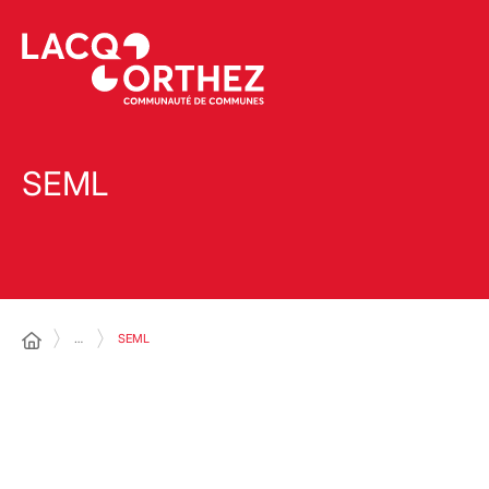
SEML
…
SEML