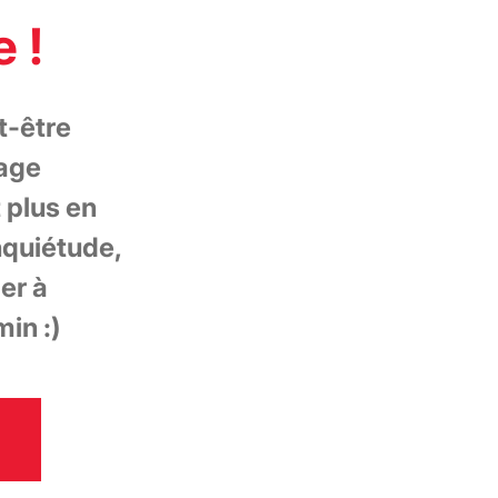
 !
t-être
page
t plus en
nquiétude,
er à
in :)