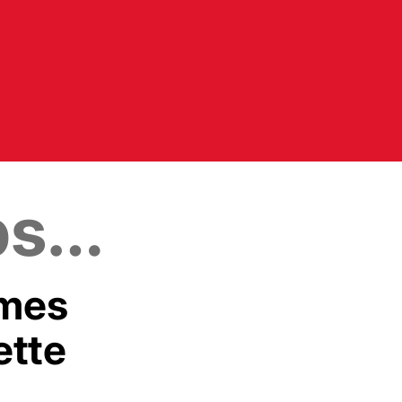
ps…
mes
ette