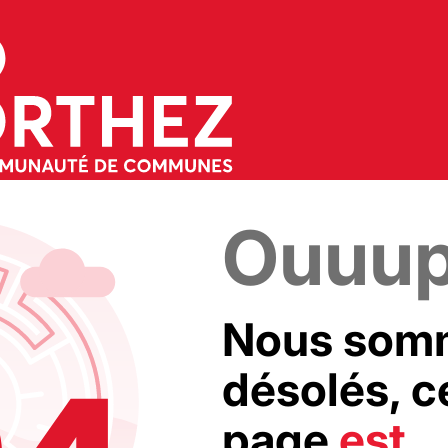
Ouuu
Nous som
désolés, c
page
est