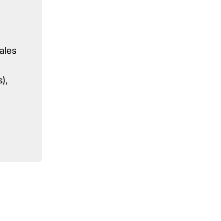
ales
),