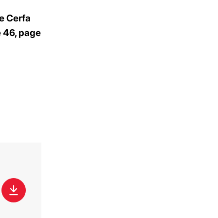
le Cerfa
le 46, page