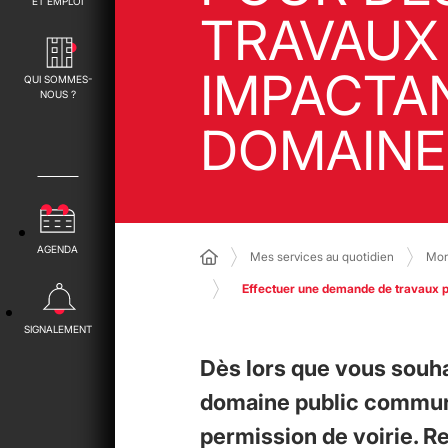
ET EMPLOI
TRAVAUX
IMPACTA
QUI SOMMES-
NOUS ?
DOMAINE
AGENDA
Mes services au quotidien
Mon
Effectuer une demande de travaux p
SIGNALEMENT
Dès lors que vous souha
domaine public commun
permission de voirie. R