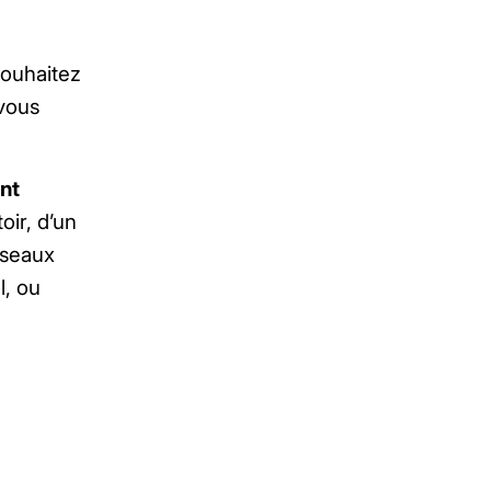
souhaitez
 vous
.
ent
ir, d’un
éseaux
l, ou