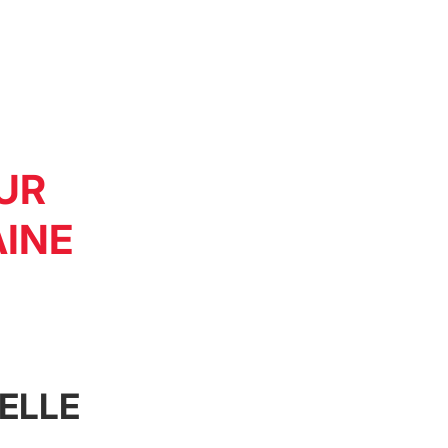
UR
AINE
ELLE