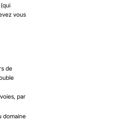
(qui
devez vous
rs de
double
 voies, par
 du domaine