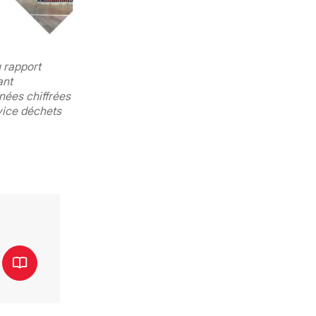
 rapport
ant
nnées chiffrées
rvice déchets