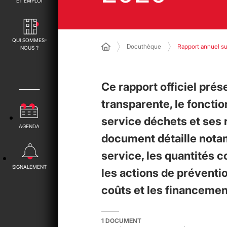
ET EMPLOI
QUI SOMMES-
Docuthèque
Rapport annuel su
NOUS ?
Ce rapport officiel prés
transparente, le foncti
service déchets et ses 
AGENDA
document détaille nota
service, les quantités c
SIGNALEMENT
les actions de préventi
coûts et les financemen
1 DOCUMENT