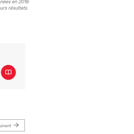
enées en 2016
eurs résultats.
uivant