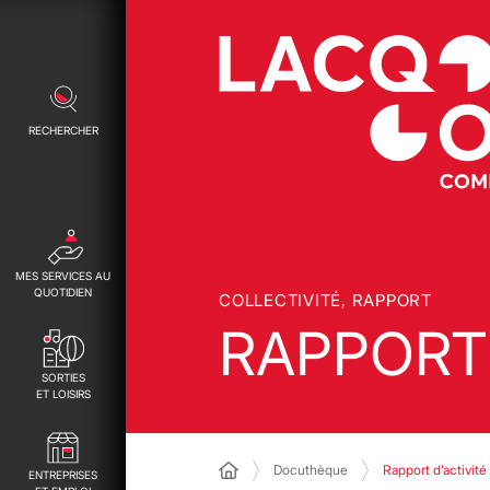
RECHERCHER
MES SERVICES AU
QUOTIDIEN
COLLECTIVITÉ, RAPPORT
RAPPORT 
SORTIES
ET LOISIRS
Docuthèque
Rapport d’activité
ENTREPRISES