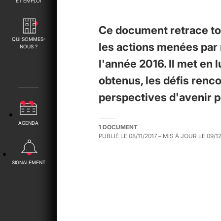
ET EMPLOI
Ce document retrace tou
QUI SOMMES-
les actions menées par 
NOUS ?
l'année 2016. Il met en 
obtenus, les défis renco
perspectives d'avenir po
AGENDA
1 DOCUMENT
PUBLIÉ LE
08/11/2017
– MIS À JOUR LE
09/1
SIGNALEMENT