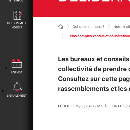
ET EMPLOI
QUI SOMMES-
Qui sommes-nous ?
Notre inst
NOUS ?
Nos comptes-rendus et délibération
Les bureaux et conseil
collectivité de prendre
AGENDA
Consultez sur cette pa
rassemblements et les d
SIGNALEMENT
PUBLIÉ LE
19/03/2026
– MIS À JOUR LE
18/