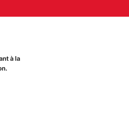
nt à la
on.