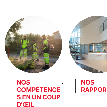
I
NOS
NOS
COMPÉTENCE
RAPPOR
S EN UN COUP
D’ŒIL