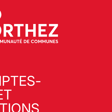
PTES-
ET
ATIONS