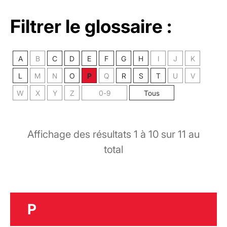
Filtrer le glossaire :
A
B
C
D
E
F
G
H
I
J
K
L
M
N
O
P
Q
R
S
T
U
V
W
X
Y
Z
0-9
Tous
Affichage des résultats
1
à
10
sur
11
au
total
P