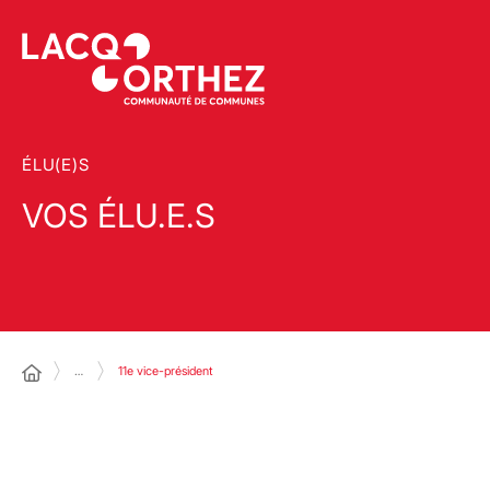
ÉLU(E)S
VOS ÉLU.E.S
…
11e vice-président