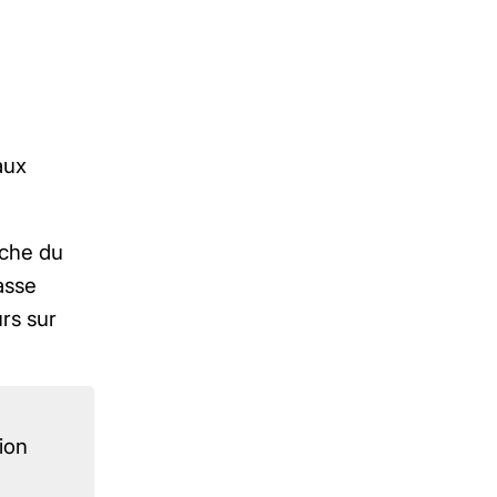
aux
ache du
asse
urs sur
ion