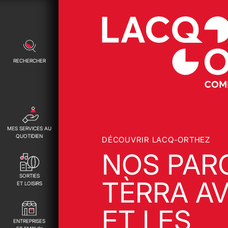
RECHERCHER
MES SERVICES AU
QUOTIDIEN
DÉCOUVRIR LACQ-ORTHEZ
NOS PAR
SORTIES
TÈRRA A
ET LOISIRS
ET LES
ENTREPRISES