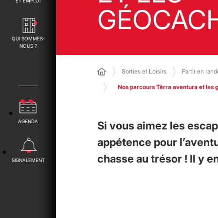
ET EMPLOI
GÉOCAC
QUI SOMMES-
NOUS ?
Sorties et Loisirs
Partir en ran
Nos parcours Tèrra aventura et les
AGENDA
Si vous aimez les escap
appétence pour l’aventu
chasse au trésor ! Il y e
SIGNALEMENT