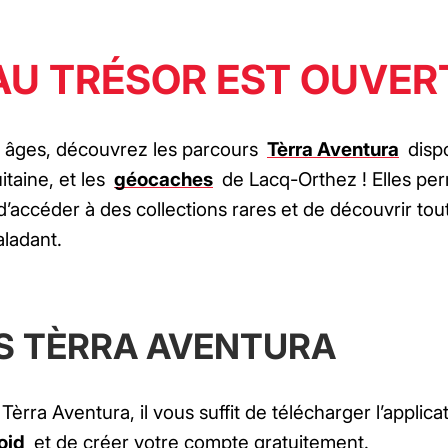
AU TRÉSOR EST OUVERT
es âges, découvrez les parcours
Tèrra Aventura
disp
taine, et les
géocaches
de Lacq-Orthez ! Elles pe
d’accéder à des collections rares et de découvrir tou
aladant.
S TÈRRA AVENTURA
rra Aventura, il vous suffit de télécharger l’applica
oid
et de créer votre compte gratuitement.