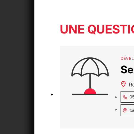
UNE QUESTI
DÉVE
Se
R
05
to