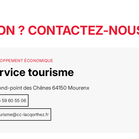
ON ? CONTACTEZ-NOUS
LOPPEMENT ÉCONOMIQUE
rvice tourisme
ond-point des Chênes 64150 Mourenx
 59 60 55 06
urisme@cc-lacqorthez.fr