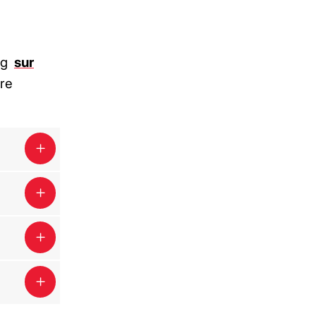
ng
sur
ère