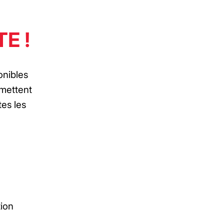
E !
onibles
rmettent
tes les
tion