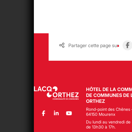
Partager cette page sur
HÔTEL DE LA COM
DE COMMUNES DE 
ORTHEZ
Rond-point des Chênes 
64150 Mourenx
Du lundi au vendredi de 
de 13h30 à 17h.