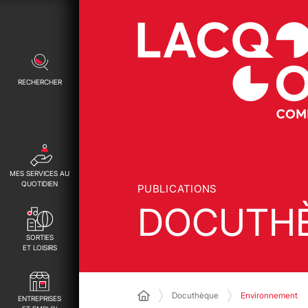
RECHERCHER
MES SERVICES AU
QUOTIDIEN
PUBLICATIONS
DOCUTH
SORTIES
ET LOISIRS
Docuthèque
Environnement
ENTREPRISES