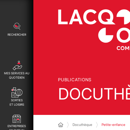
RECHERCHER
MES SERVICES AU
QUOTIDIEN
PUBLICATIONS
DOCUTH
SORTIES
ET LOISIRS
Docuthèque
Petite-enfance
ENTREPRISES