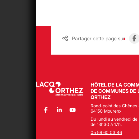
Partager cette page sur
HÔTEL DE LA COM
DE COMMUNES DE 
ORTHEZ
Rond-point des Chênes 
64150 Mourenx
Du lundi au vendredi de 
de 13h30 à 17h.
05 59 60 03 46