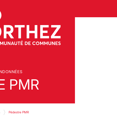
ANDONNÉES
E PMR
s
Pédestre PMR