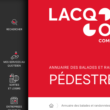
RECHERCHER
MES SERVICES AU
QUOTIDIEN
ANNUAIRE DES BALADES ET R
PÉDESTR
SORTIES
ET LOISIRS
Annuaire des balades et randonnée
ENTREPRISES