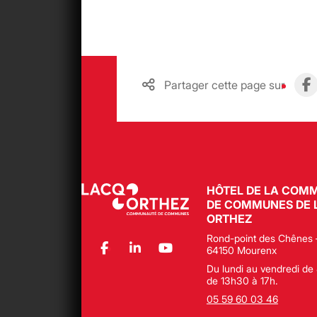
Partager cette page sur
HÔTEL DE LA COM
DE COMMUNES DE 
ORTHEZ
Rond-point des Chênes 
64150 Mourenx
Du lundi au vendredi de 
de 13h30 à 17h.
05 59 60 03 46